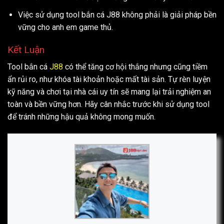
Việc sử dụng tool bắn cá J88 không phải là giải pháp bền
vững cho anh em game thủ.
Kết Luận
Tool bắn cá
J88
có thể tăng cơ hội thắng nhưng cũng tiềm
ẩn rủi ro, như khóa tài khoản hoặc mất tài sản. Tự rèn luyện
kỹ năng và chơi tại nhà cái uy tín sẽ mang lại trải nghiệm an
toàn và bền vững hơn. Hãy cân nhắc trước khi sử dụng tool
để tránh những hậu quả không mong muốn.