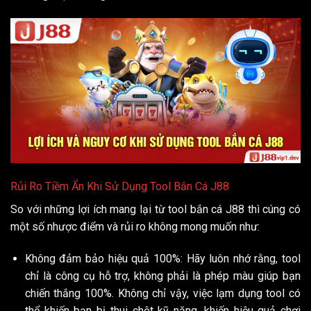
Rủi Ro Tiềm Ẩn Khi Sử Dụng Tool Bắn Cá J88
So với những lợi ích mang lại từ tool bắn cá J88 thì cúng có
một số nhược điểm và rủi ro không mong muốn như:
Không đảm bảo hiệu quả 100%: Hãy luôn nhớ rằng, tool
chỉ là công cụ hỗ trợ, không phải là phép màu giúp bạn
chiến thắng 100%. Không chỉ vậy, việc lạm dụng tool có
thể khiến bạn bị thui chột kỹ năng, khiến hiệu quả chơi