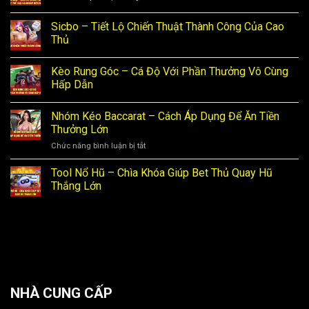
Sicbo – Tiết Lộ Chiến Thuật Thành Công Của Cao
Thủ
Kèo Rung Góc – Cá Độ Với Phần Thưởng Vô Cùng
Hấp Dẫn
Nhóm Kéo Baccarat – Cách Áp Dụng Để Ăn Tiền
Thưởng Lớn
ở
Chức năng bình luận bị tắt
Nhóm
Kéo
Tool Nổ Hũ – Chìa Khóa Giúp Bet Thủ Quay Hũ
Baccarat
Thắng Lớn
–
Cách
Áp
Dụng
Để
Ăn
Tiền
Thưởng
Lớn
NHÀ CUNG CẤP