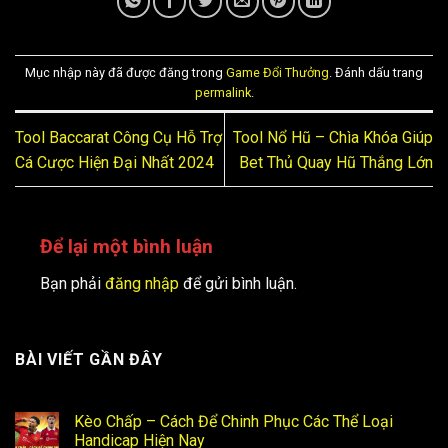
Mục nhập này đã được đăng trong
Game Đổi Thưởng
. Đánh dấu trang
permalink
.
Tool Baccarat Công Cụ Hỗ Trợ
Tool Nổ Hũ – Chìa Khóa Giúp
Cá Cược Hiện Đại Nhất 2024
Bet Thủ Quay Hũ Thắng Lớn
Để lại một bình luận
Bạn phải
đăng nhập
để gửi bình luận.
BÀI VIẾT GẦN ĐÂY
Kèo Chấp – Cách Để Chinh Phục Các Thể Loại
Handicap Hiện Nay