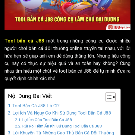
Tool bắn cá J88
một trong những công cụ được nhiều
người chơi bắn cá đổi thưởng online truyền tai nhau, với lời
hứa hẹn sẽ giúp anh em dễ dàng thắng lớn. Nhưng liệu công
cụ này có thực sự hiệu quả và an toàn hay không? Cùng
nhau
tìm hiểu một chút về tool bắn cá J88 để tự mình đưa ra
quyết định chính xác nhé.
Nội Dung Bài Viết
Tool Bắn Cá J88 Là Gì?
Lợi Ích Và Nguy Cơ Khi Sử Dụng Tool Bắn Cá J88
Lợi Ích Của Tool Bắn Cá J88
Rủi Ro Tiềm Ẩn Khi Sử Dụng Tool Bắn Cá J88
Lời Khuyên Từ Những Cao Thủ Bắn Cá Đổi Thưởng