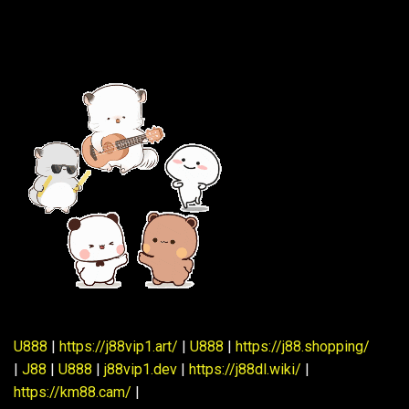
U888
|
https://j88vip1.art/
|
U888
|
https://j88.shopping/
|
J88
|
U888
|
j88vip1.dev
|
https://j88dl.wiki/
|
https://km88.cam/
|