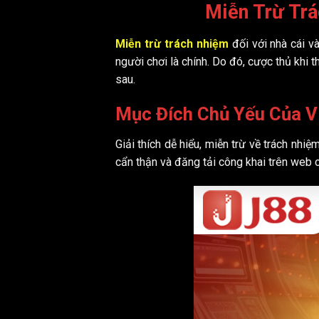
Miễn Trừ Tr
Miễn trừ trách nhiệm
đối với nhà cái v
người chơi là chính. Do đó, cược thủ khi 
sau.
Mục Đích Chủ Yếu Của V
Giải thích dễ hiểu, miễn trừ về trách nh
cẩn thận và đăng tải công khai trên web c