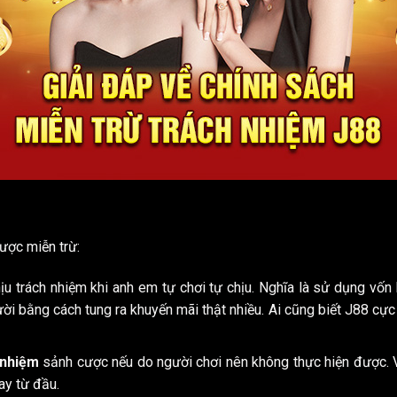
ược miễn trừ:
ịu trách nhiệm khi anh em tự chơi tự chịu. Nghĩa là sử dụng vốn
i bằng cách tung ra khuyến mãi thật nhiều. Ai cũng biết J88 cực 
 nhiệm
sảnh cược nếu do người chơi nên không thực hiện được. Ví
gay từ đầu.