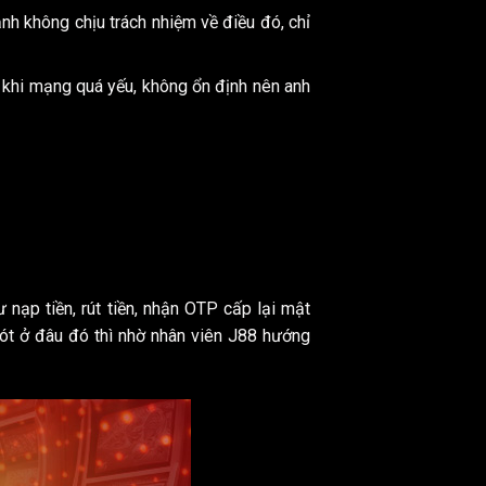
ảnh không chịu trách nhiệm về điều đó, chỉ
g khi mạng quá yếu, không ổn định nên anh
 nạp tiền, rút tiền, nhận OTP cấp lại mật
sót ở đâu đó thì nhờ nhân viên J88 hướng