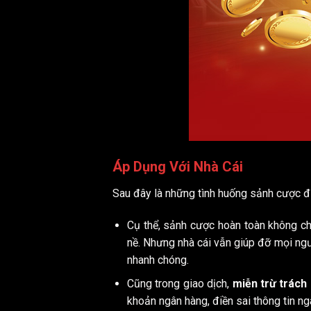
Áp Dụng Với Nhà Cái
Sau đây là những tình huống sảnh cược đ
Cụ thể, sảnh cược hoàn toàn không ch
nề. Nhưng nhà cái vẫn giúp đỡ mọi ngườ
nhanh chóng.
Cũng trong giao dịch,
miễn trừ trách
khoản ngân hàng, điền sai thông tin n