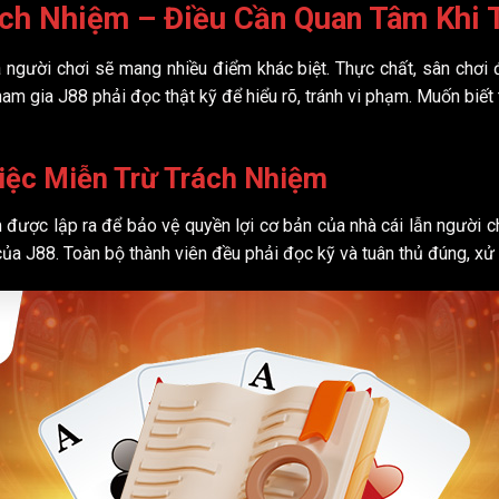
ách Nhiệm – Điều Cần Quan Tâm Khi 
à người chơi sẽ mang nhiều điểm khác biệt. Thực chất, sân chơi 
tham gia J88 phải đọc thật kỹ để hiểu rõ, tránh vi phạm. Muốn biế
iệc Miễn Trừ Trách Nhiệm
iệm được lập ra để bảo vệ quyền lợi cơ bản của nhà cái lẫn người
ủa J88. Toàn bộ thành viên đều phải đọc kỹ và tuân thủ đúng, xử 