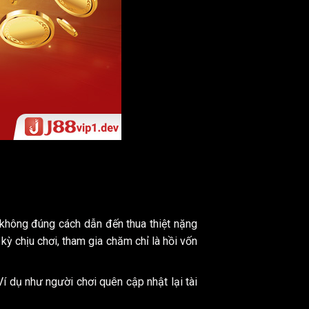
 không đúng cách dẫn đến thua thiệt nặng
kỳ chịu chơi, tham gia chăm chỉ là hồi vốn
 dụ như người chơi quên cập nhật lại tài