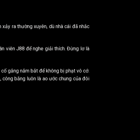
n xảy ra thường xuyên, dù nhà cái đã nhắc
n viên J88 để nghe giải thích. Đừng lơ là
 cố gắng nắm bắt để không bị phạt vô cớ.
, công bằng luôn là ao ước chung của đôi