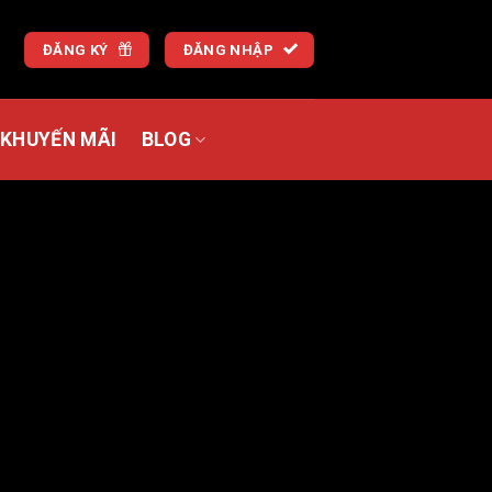
ĐĂNG KÝ
ĐĂNG NHẬP
KHUYẾN MÃI
BLOG