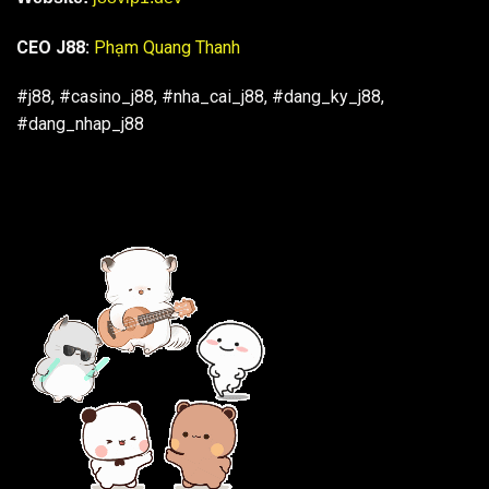
CEO J88:
Phạm Quang Thanh
#j88, #casino_j88, #nha_cai_j88, #dang_ky_j88,
#dang_nhap_j88