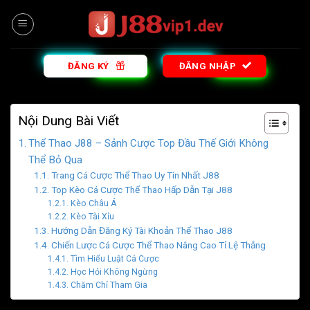
Chuyển
đến
nội
dung
ĐĂNG KÝ
ĐĂNG NHẬP
Nội Dung Bài Viết
Thể Thao J88 – Sảnh Cược Top Đầu Thế Giới Không
Thể Bỏ Qua
Trang Cá Cược Thể Thao Uy Tín Nhất J88
Top Kèo Cá Cược Thể Thao Hấp Dẫn Tại J88
Kèo Châu Á
Kèo Tài Xỉu
Hướng Dẫn Đăng Ký Tài Khoản Thể Thao J88
Chiến Lược Cá Cược Thể Thao Nâng Cao Tỉ Lệ Thắng
Tìm Hiểu Luật Cá Cược
Học Hỏi Không Ngừng
Chăm Chỉ Tham Gia