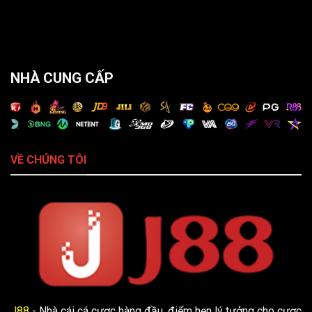
NHÀ CUNG CẤP
VỀ CHÚNG TÔI
J88
- Nhà cái cá cược hàng đầu, điểm hẹn lý tưởng cho cược