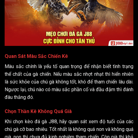
Quan Sát Màu Sắc Chiến Kê
Màu sắc chính là yếu tố quan trọng để nhận biết tình trạng
thể chất của gà chiến. Nếu màu sắc nhợt nhạt thì hiển nhiên
là sức khỏe của chú gà không tốt, khó để tham chiến lâu dài.
Ngược lại, chú nào có màu sắc phần cổ và đầu đậm thì đánh
đâu thắng đó.
Chọn Thần Kê Không Quá Già
Khi chọn kèo đá gà J88, hãy quan sát xem độ tuổi của các
chú gà cỡ bao nhiêu. Tốt nhất là không quá non và không quá
già, non thì chưa đủ kinh nghiệm tham chiến. Còn già thì khả