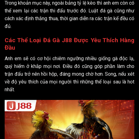
Trong khoản mục này, ngoài bảng tỷ lệ kèo thì anh em còn có
thể xem lại các trận thi đấu trước đó. Luật đá gà cũng như
cách xác định thắng thua, thời gian diễn ra các trận kế đều có
đủ.
Các Thể Loại Đá Gà J88 Được Yêu Thích Hàng
Đầu
Anh em sẽ có cơ hội chiêm ngưỡng nhiều giống gà độc lạ,
quý hiếm ở khắp mọi nơi. Điều đó cũng góp phần làm cho
trận đấu trở nên hồi hộp, đáng mong chờ hơn. Song, nếu xét
về độ yêu thích của mọi người thì những thể loại sau là hot
nhất.