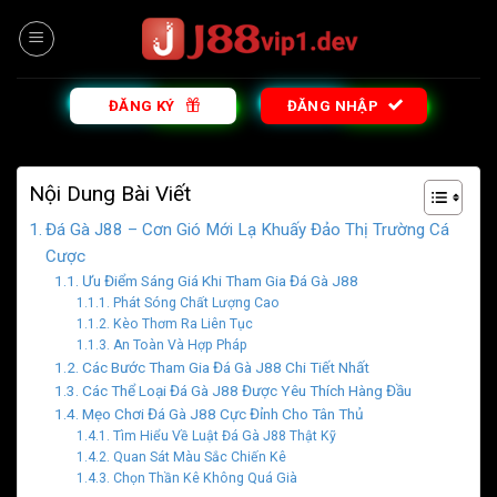
Chuyển
đến
nội
dung
ĐĂNG KÝ
ĐĂNG NHẬP
Nội Dung Bài Viết
Đá Gà J88 – Cơn Gió Mới Lạ Khuấy Đảo Thị Trường Cá
Cược
Ưu Điểm Sáng Giá Khi Tham Gia Đá Gà J88
Phát Sóng Chất Lượng Cao
Kèo Thơm Ra Liên Tục
An Toàn Và Hợp Pháp
Các Bước Tham Gia Đá Gà J88 Chi Tiết Nhất
Các Thể Loại Đá Gà J88 Được Yêu Thích Hàng Đầu
Mẹo Chơi Đá Gà J88 Cực Đỉnh Cho Tân Thủ
Tìm Hiểu Về Luật Đá Gà J88 Thật Kỹ
Quan Sát Màu Sắc Chiến Kê
Chọn Thần Kê Không Quá Già