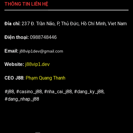
THÔNG TIN LIÊN HỆ
Đỉa chỉ:
237 Đ. Trần Não, P, Thủ Đức, Hồ Chí Minh, Viet Nam
Điện thoại:
0988748446
Email:
j88vip1dev@gmail.com
Website:
j88vip1.dev
CEO J88:
Phạm Quang Thanh
#j88, #casino_j88, #nha_cai_j88, #dang_ky_j88,
#dang_nhap_j88