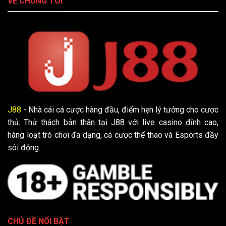
VỀ CHÚNG TÔI
J88
- Nhà cái cá cược hàng đầu, điểm hẹn lý tưởng cho cược
thủ. Thử thách bản thân tại J88 với live casino đỉnh cao,
hàng loạt trò chơi đa dạng, cá cược thể thao và Esports đầy
sôi động.
CHỦ ĐỀ NỔI BẬT