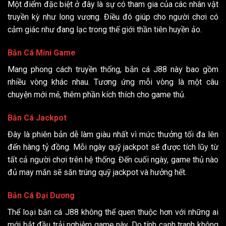
Một điểm đặc biệt ở đây là sự có tham gia của các nhân vật
truyền kỳ như long vương. Điều đó giúp cho người chơi có
cảm giác như đang lạc trong thế giới thần tiên huyền ảo.
Bắn Cá Mini Game
Mang phong cách truyền thống, bắn cá J88 này bao gồm
nhiều vòng khác nhau. Tương ứng mỗi vòng là một câu
chuyện mới mẻ, thêm phần kích thích cho game thủ.
Bắn Cá Jackpot
Đây là phiên bản dễ làm giàu nhất vì mức thưởng tối đa lên
đến hàng tỷ đồng. Mỗi ngày quỹ jackpot sẽ được tích lũy từ
tất cả người chơi trên hệ thống. Đến cuối ngày, game thủ nào
đủ may mắn sẽ săn trúng quỹ jackpot và hưởng hết.
Bắn Cá Đại Dương
Thể loại bắn cá J88 không thể quen thuộc hơn với những ai
mới bắt đầu trải nghiệm game này. Do tính cạnh tranh không