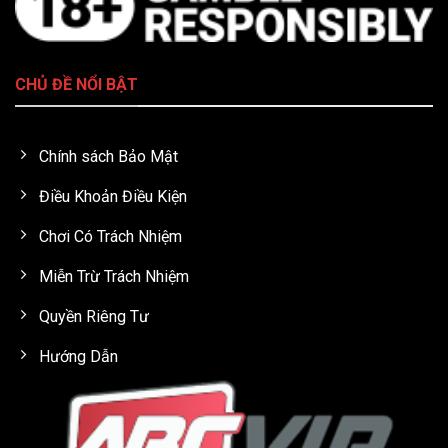
CHỦ ĐỀ NỔI BẬT
Chính sách Bảo Mật
Điều Khoản Điều Kiện
Chơi Có Trách Nhiệm
Miễn Trừ Trách Nhiệm
Quyền Riêng Tư
Hướng Dẫn