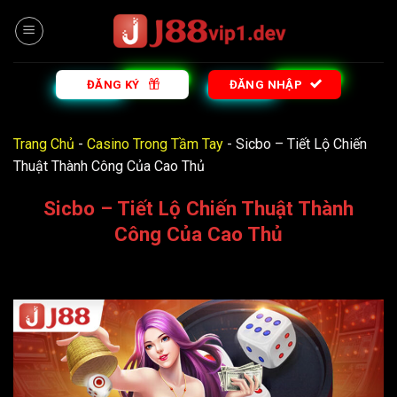
Chuyển
đến
nội
dung
ĐĂNG KÝ
ĐĂNG NHẬP
Trang Chủ
-
Casino Trong Tầm Tay
-
Sicbo – Tiết Lộ Chiến
Thuật Thành Công Của Cao Thủ
Sicbo – Tiết Lộ Chiến Thuật Thành
Công Của Cao Thủ