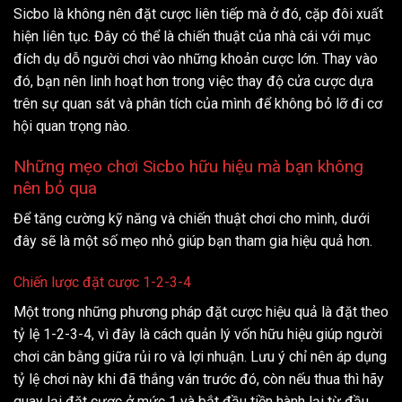
Sicbo là không nên đặt cược liên tiếp mà ở đó, cặp đôi xuất
hiện liên tục. Đây có thể là chiến thuật của nhà cái với mục
đích dụ dỗ người chơi vào những khoản cược lớn. Thay vào
đó, bạn nên linh hoạt hơn trong việc thay độ cửa cược dựa
trên sự quan sát và phân tích của mình để không bỏ lỡ đi cơ
hội quan trọng nào.
Những mẹo chơi Sicbo hữu hiệu mà bạn không
nên bỏ qua
Để tăng cường kỹ năng và chiến thuật chơi cho mình, dưới
đây sẽ là một số mẹo nhỏ giúp bạn tham gia hiệu quả hơn.
Chiến lược đặt cược 1-2-3-4
Một trong những phương pháp đặt cược hiệu quả là đặt theo
tỷ lệ 1-2-3-4, vì đây là cách quản lý vốn hữu hiệu giúp người
chơi cân bằng giữa rủi ro và lợi nhuận. Lưu ý chỉ nên áp dụng
tỷ lệ chơi này khi đã thắng ván trước đó, còn nếu thua thì hãy
quay lại đặt cược ở mức 1 và bắt đầu tiền hành lại từ đầu.