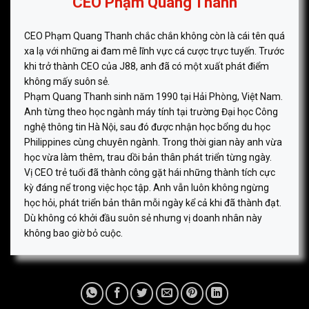
CEO Phạm Quang Thanh
CEO Phạm Quang Thanh chắc chắn không còn là cái tên quá
xa lạ với những ai đam mê lĩnh vực cá cược trực tuyến. Trước
khi trở thành CEO của J88, anh đã có một xuất phát điểm
không mấy suôn sẻ.
Phạm Quang Thanh sinh năm 1990 tại Hải Phòng, Việt Nam.
Anh từng theo học ngành máy tính tại trường Đại học Công
nghệ thông tin Hà Nội, sau đó được nhận học bổng du học
Philippines cùng chuyên ngành. Trong thời gian này anh vừa
học vừa làm thêm, trau dồi bản thân phát triển từng ngày.
Vị CEO trẻ tuổi đã thành công gặt hái những thành tích cực
kỳ đáng nể trong việc học tập. Anh vẫn luôn không ngừng
học hỏi, phát triển bản thân mỗi ngày kể cả khi đã thành đạt.
Dù không có khởi đầu suôn sẻ nhưng vị doanh nhân này
không bao giờ bỏ cuộc.