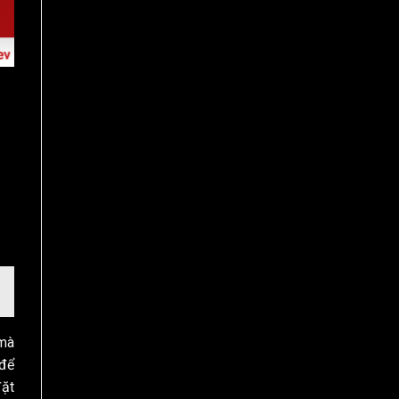
 mà
 để
đặt