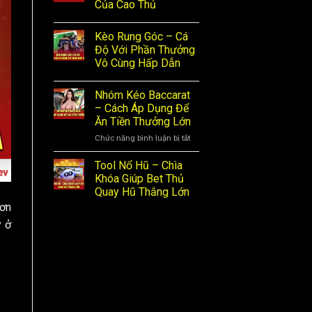
Của Cao Thủ
Kèo Rung Góc – Cá
Độ Với Phần Thưởng
Vô Cùng Hấp Dẫn
Nhóm Kéo Baccarat
– Cách Áp Dụng Để
Ăn Tiền Thưởng Lớn
ở
Chức năng bình luận bị tắt
Nhóm
Kéo
Tool Nổ Hũ – Chìa
Baccarat
Khóa Giúp Bet Thủ
–
Quay Hũ Thắng Lớn
Cách
đơn
Áp
Dụng
y ở
Để
Ăn
Tiền
Thưởng
Lớn