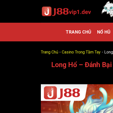
Chuyển
đến
nội
dung
TRANG CHỦ
NỔ HŨ
Trang Chủ
-
Casino Trong Tầm Tay
-
Long
Long Hổ – Đánh Bại