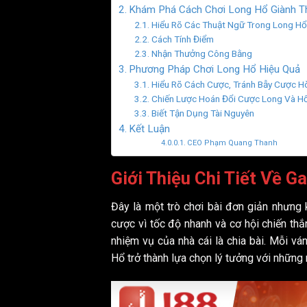
Khám Phá Cách Chơi Long Hổ Giành T
Hiểu Rõ Các Thuật Ngữ Trong Long Hổ
Cách Tính Điểm
Nhận Thưởng Công Bằng
Phương Pháp Chơi Long Hổ Hiệu Quả
Hiểu Rõ Cách Cược, Tránh Bẫy Cược H
Chiến Lược Hoán Đổi Cược Long Và Hổ
Biết Tận Dụng Tài Nguyên
Kết Luận
CEO Phạm Quang Thanh
Giới Thiệu Chi Tiết Về 
Đây là một trò chơi bài đơn giản nhưng
cược vì tốc độ nhanh và cơ hội chiến thắ
nhiệm vụ của nhà cái là chia bài. Mỗi vá
Hổ trở thành lựa chọn lý tưởng với những