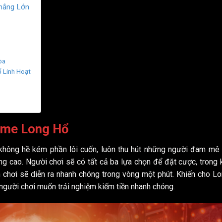
hắng Lớn
òa
 Linh Hoạt
Game Long Hổ
 không hề kém phần lôi cuốn, luôn thu hút những người đam mê
ng cao. Người chơi sẽ có tất cả ba lựa chọn để đặt cược, trong 
n chơi sẽ diễn ra nhanh chóng trong vòng một phút. Khiến cho L
 người chơi muốn trải nghiệm kiếm tiền nhanh chóng.