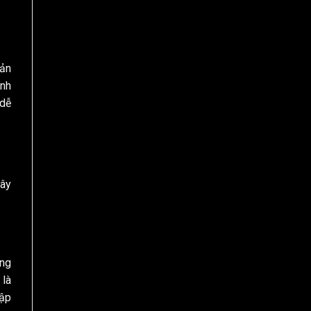
oản
inh
 dễ
đây
ang
 là
tập