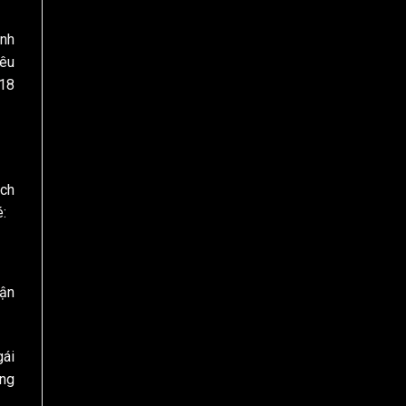
ạnh
yêu
 18
ách
:
tận
gái
ống