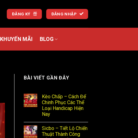
ĐĂNG KÝ
ĐĂNG NHẬP
KHUYẾN MÃI
BLOG
BÀI VIẾT GẦN ĐÂY
Kèo Chấp – Cách Để
Chinh Phục Các Thể
Loại Handicap Hiện
Nay
Sicbo – Tiết Lộ Chiến
Thuật Thành Công