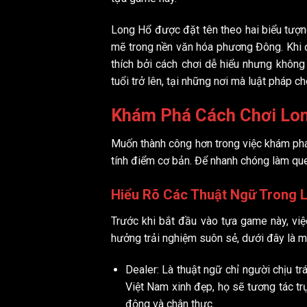
Long Hổ được đặt tên theo hai biểu tượng
mẽ trong nền văn hóa phương Đông. Khi 
thích bởi cách chơi dễ hiểu nhưng không 
tuổi trở lên, tại những nơi mà luật pháp 
Khám Phá Cách Chơi Lon
Muốn thành công hơn trong việc khám ph
tính điểm cơ bản. Để nhanh chóng làm qu
Hiểu Rõ Các Thuật Ngữ Trong 
Trước khi bắt đầu vào tựa game này, việ
hưởng trải nghiệm suôn sẻ, dưới đây là m
Dealer: Là thuật ngữ chỉ người chịu tr
Việt Nam xinh đẹp, họ sẽ tương tác t
động và chân thực.