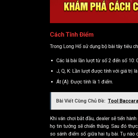
Cách Tính Điểm
Trong Long Hổ sử dụng bộ bài tây tiêu chu
Các lá bài lần lượt từ số 2 đến số 10: G
J, Q, K: Lần lượt được tính với giá trị l
Át (A): Được tính là 1 điểm.
Bài Viết Cùng Chủ Đề:
Tool Baccara
Khi ván chơi bắt đầu, dealer sẽ tiến hành
họ tin tưởng sẽ chiến thắng. Sau đó thực 
so sánh điểm số giữa hai tụ bài. Tụ nào