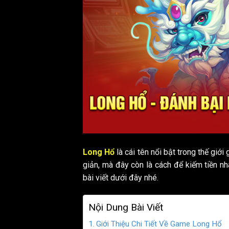
Long Hổ
là cái tên nổi bật trong thế giớ
giản, mà đây còn là cách để kiếm tiền nh
bài viết dưới đây nhé.
Nội Dung Bài Viết
Giới Thiệu Chi Tiết Về Game Long Hổ