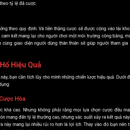
theo tỷ lệ đã cược.
thưởng theo quy định. Và tiền thắng cược sẽ được cộng vào tài kh
n cam kết mang lại cho người chơi một môi trường công bằng, m
p cùng giao diện người dùng thân thiện sẽ giúp người tham gia
Hổ Hiệu Quả
 này, bạn cần tích lũy cho mình những chiến lược hiệu quả. Dưới 
dụng:
 Cược Hòa
ược khá cao. Nhưng không phải rằng mọi lựa chọn cược đều m
uôn mang đến tỷ lệ thưởng cao, nhưng xác suất xảy ra kết quả này
a này mang lại nhiều rủi ro hơn là lợi ích. Thay vào đó bạn nên 