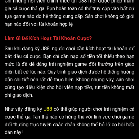
Chỉ những hội viên chính thức tại J88 mới được phép tham
gia cá cược thả ga. Bạn hoàn toàn có thể truy cập vào bất cứ
tựa game nào do hệ thống cung cấp. Sân chơi không có giới
hạn nào đối với tài khoản hợp lệ.
Làm Gì Để Kích Hoạt Tài Khoản Cược?
Sau khi đăng ký J88, người chơi cần kích hoạt tài khoản để
bắt đầu cá cược. Bạn chỉ cần nạp số tiền tối thiểu theo hạn
mức là đã dễ dàng trải nghiệm game đổi thưởng trên giao
diện bất cứ lúc nào. Quy trình giao dịch được hệ thống hướng
dẫn chi tiết nên rất dễ thực hiện. Không những vậy, sân chơi
cũng tạo điều kiện cho hội viên nạp tiền, rút tiền không mất
phí giao dịch.
Như vậy đăng ký
J88
có thể giúp người chơi trải nghiệm cá
cược thả ga. Tân thủ nào có hứng thú với lĩnh vực chơi game
đổi thưởng trực tuyến chắc chắn không thể bỏ lỡ cơ hội hấp
dẫn này!