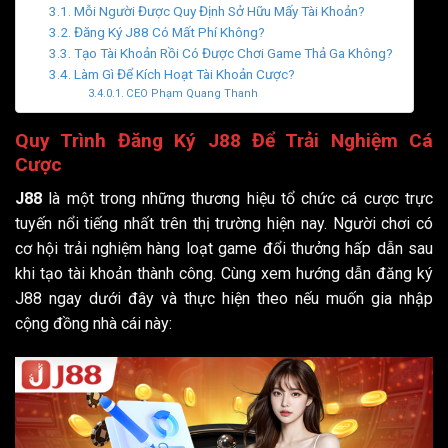
Mỗi Người Được Quy Định Sở Hữu Mấy Tài Khoản?
Đăng Ký J88 Có Mất Phí Không?
Tạo Tài Khoản Rồi Có Được Chơi Game Thả Ga Không?
Làm Gì Để Kích Hoạt Tài Khoản Cược?
CEO Phạm Quang Thanh
Quy Trình Đăng Ký J88 Để Trải Nghiệm Cá
Cược
J88
là một trong những thương hiệu tổ chức cá cược trực
tuyến nổi tiếng nhất trên thị trường hiện nay. Người chơi có
cơ hội trải nghiệm hàng loạt game đổi thưởng hấp dẫn sau
khi tạo tài khoản thành công. Cùng xem hướng dẫn đăng ký
J88 ngay dưới đây và thực hiện theo nếu muốn gia nhập
cộng đồng nhà cái này: