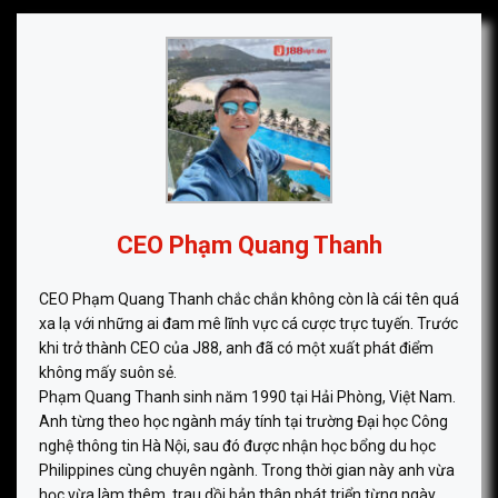
CEO Phạm Quang Thanh
CEO Phạm Quang Thanh chắc chắn không còn là cái tên quá
xa lạ với những ai đam mê lĩnh vực cá cược trực tuyến. Trước
khi trở thành CEO của J88, anh đã có một xuất phát điểm
không mấy suôn sẻ.
Phạm Quang Thanh sinh năm 1990 tại Hải Phòng, Việt Nam.
Anh từng theo học ngành máy tính tại trường Đại học Công
nghệ thông tin Hà Nội, sau đó được nhận học bổng du học
Philippines cùng chuyên ngành. Trong thời gian này anh vừa
học vừa làm thêm, trau dồi bản thân phát triển từng ngày.