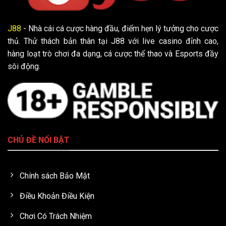
J88
- Nhà cái cá cược hàng đầu, điểm hẹn lý tưởng cho cược
thủ. Thử thách bản thân tại J88 với live casino đỉnh cao,
hàng loạt trò chơi đa dạng, cá cược thể thao và Esports đầy
sôi động.
CHỦ ĐỀ NỔI BẬT
Chính sách Bảo Mật
Điều Khoản Điều Kiện
Chơi Có Trách Nhiệm