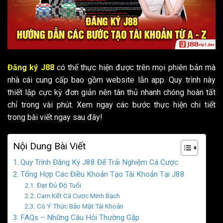
Đăng ký J88
có thể thực hiện được trên mọi phiên bản mà
nhà cái cung cấp bao gồm website lẫn app. Quy trình này
thiết lập cực kỳ đơn giản nên tân thủ nhanh chóng hoàn tất
chỉ trong vài phút. Xem ngay các bước thực hiện chi tiết
trong bài viết ngay sau đây!
Nội Dung Bài Viết
Quy Trình Đăng Ký J88 Để Trải Nghiệm Cá Cược
Tổng Hợp Các Điều Khoản Tạo Tài Khoản Tại J88
Đạt Đủ Độ Tuổi
Cam Kết Cá Cược Minh Bạch
Có Ý Thức Bảo Mật Tài Khoản
FAQs – Những Câu Hỏi Thường Gặp