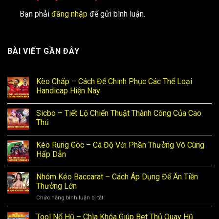
Bạn phải
đăng nhập
để gửi bình luận.
BÀI VIẾT GẦN ĐÂY
Kèo Chấp – Cách Để Chinh Phục Các Thể Loại
Handicap Hiện Nay
Sicbo – Tiết Lộ Chiến Thuật Thành Công Của Cao
Thủ
Kèo Rung Góc – Cá Độ Với Phần Thưởng Vô Cùng
Hấp Dẫn
Nhóm Kéo Baccarat – Cách Áp Dụng Để Ăn Tiền
Thưởng Lớn
ở
Chức năng bình luận bị tắt
Nhóm
Kéo
Tool Nổ Hũ – Chìa Khóa Giúp Bet Thủ Quay Hũ