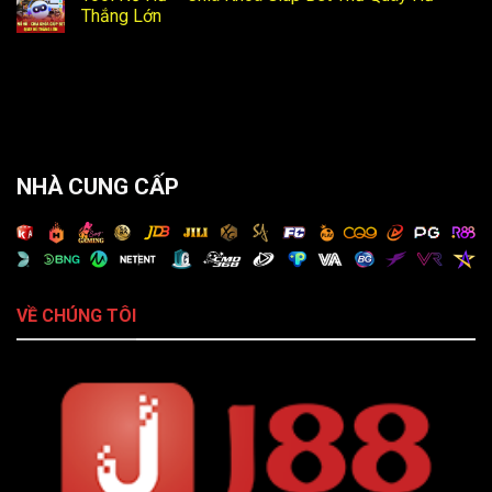
Baccarat
Thắng Lớn
–
Cách
Áp
Dụng
Để
Ăn
Tiền
Thưởng
Lớn
NHÀ CUNG CẤP
VỀ CHÚNG TÔI