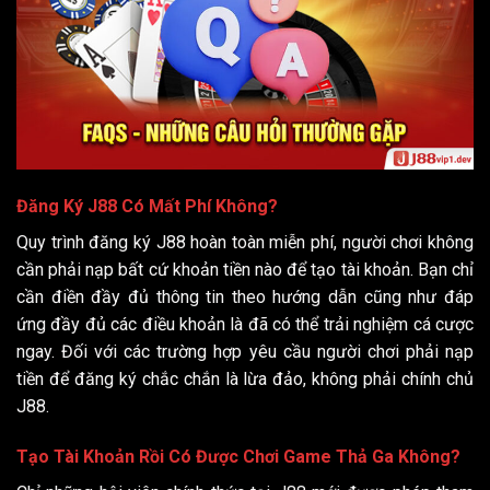
Đăng Ký J88 Có Mất Phí Không?
Quy trình đăng ký J88 hoàn toàn miễn phí, người chơi không
cần phải nạp bất cứ khoản tiền nào để tạo tài khoản. Bạn chỉ
cần điền đầy đủ thông tin theo hướng dẫn cũng như đáp
ứng đầy đủ các điều khoản là đã có thể trải nghiệm cá cược
ngay. Đối với các trường hợp yêu cầu người chơi phải nạp
tiền để đăng ký chắc chắn là lừa đảo, không phải chính chủ
J88.
Tạo Tài Khoản Rồi Có Được Chơi Game Thả Ga Không?