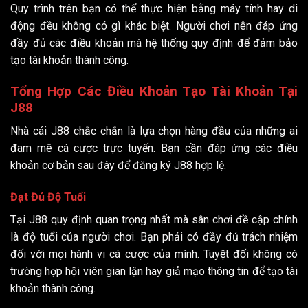
Quy trình trên bạn có thể thực hiện bằng máy tính hay di
động đều không có gì khác biệt. Người chơi nên đáp ứng
đầy đủ các điều khoản mà hệ thống quy định để đảm bảo
tạo tài khoản thành công.
Tổng Hợp Các Điều Khoản Tạo Tài Khoản Tại
J88
Nhà cái J88 chắc chắn là lựa chọn hàng đầu của những ai
đam mê cá cược trực tuyến. Bạn cần đáp ứng các điều
khoản cơ bản sau đây để đăng ký J88 hợp lệ.
Đạt Đủ Độ Tuổi
Tại J88 quy định quan trọng nhất mà sân chơi đề cập chính
là độ tuổi của người chơi. Bạn phải có đầy đủ trách nhiệm
đối với mọi hành vi cá cược của mình. Tuyệt đối không có
trường hợp hội viên gian lận hay giả mạo thông tin để tạo tài
khoản thành công.